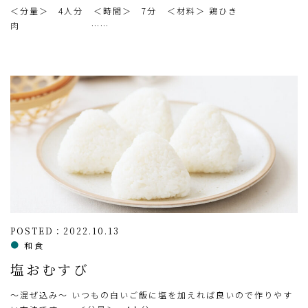
＜分量＞ 4人分 ＜時間＞ 7分 ＜材料＞ 鶏ひき
肉 ……
POSTED：2022.10.13
和食
塩おむすび
～混ぜ込み～ いつもの白いご飯に塩を加えれば良いので作りやす