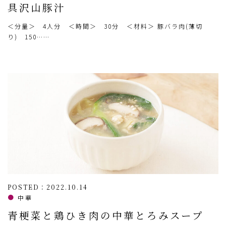
具沢山豚汁
＜分量＞ 4人分 ＜時間＞ 30分 ＜材料＞ 豚バラ肉(薄切
り) 150……
POSTED：2022.10.14
中華
青梗菜と鶏ひき肉の中華とろみスープ