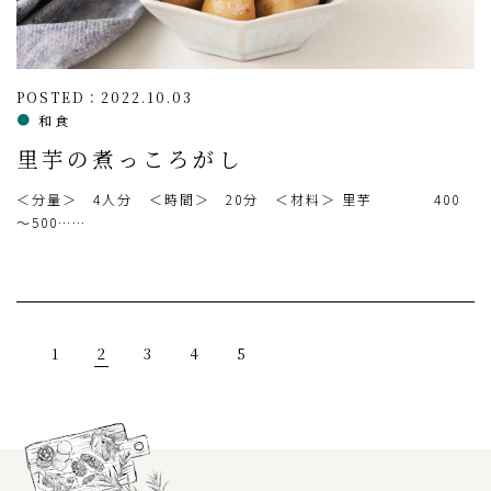
POSTED：2022.10.03
和食
里芋の煮っころがし
＜分量＞ 4人分 ＜時間＞ 20分 ＜材料＞ 里芋 400
～500……
1
2
3
4
5